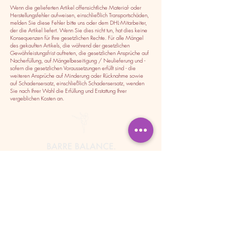
Wenn die gelieferten Artikel offensichtliche Material- oder
Herstellungsfehler aufweisen, einschließlich Transportschäden,
melden Sie diese Fehler bitte uns oder dem DHL-Mitarbeiter,
der die Artikel liefert. Wenn Sie dies nicht tun, hat dies keine
Konsequenzen für Ihre gesetzlichen Rechte. Für alle Mängel
des gekauften Artikels, die während der gesetzlichen
Gewährleistungsfrist auftreten, die gesetzlichen Ansprüche auf
Nacherfüllung, auf Mängelbeseitigung / Neulieferung und -
sofern die gesetzlichen Voraussetzungen erfüllt sind - die
weiteren Ansprüche auf Minderung oder Rücknahme sowie
auf Schadensersatz, einschließlich Schadensersatz, wenden
Sie nach Ihrer Wahl die Erfüllung und Erstattung Ihrer
vergeblichen Kosten an.
/ MEHR INFO
Impressum
Datenschutz
AGB