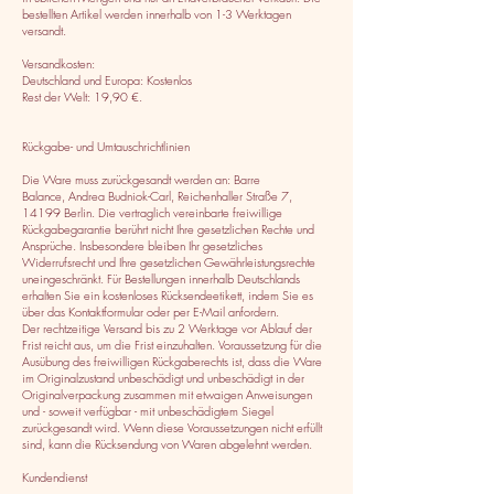
bestellten Artikel werden innerhalb von 1-3 Werktagen
versandt.
Versandkosten:
Deutschland und Europa: Kostenlos
Rest der Welt: 19,90 €.
Rückgabe- und Umtauschrichtlinien
Die Ware muss zurückgesandt werden an: Barre
Balance, Andrea Budniok-Carl, Reichenhaller Straße 7,
14199 Berlin. Die vertraglich vereinbarte freiwillige
Rückgabegarantie berührt nicht Ihre gesetzlichen Rechte und
Ansprüche. Insbesondere bleiben Ihr gesetzliches
Widerrufsrecht und Ihre gesetzlichen Gewährleistungsrechte
uneingeschränkt. Für Bestellungen innerhalb Deutschlands
erhalten Sie ein kostenloses Rücksendeetikett, indem Sie es
über das Kontaktformular oder per E-Mail anfordern.
Der rechtzeitige Versand bis zu 2 Werktage vor Ablauf der
Frist reicht aus, um die Frist einzuhalten. Voraussetzung für die
Ausübung des freiwilligen Rückgaberechts ist, dass die Ware
im Originalzustand unbeschädigt und unbeschädigt in der
Originalverpackung zusammen mit etwaigen Anweisungen
und - soweit verfügbar - mit unbeschädigtem Siegel
zurückgesandt wird. Wenn diese Voraussetzungen nicht erfüllt
sind, kann die Rücksendung von Waren abgelehnt werden.
Kundendienst